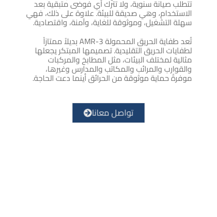
تتطلب صيانة سنوية، ولا تترك أي فوضى متبقية بعد
الاستخدام، وهي صديقة للبيئة. علاوة على ذلك، فهي
سهلة التشغيل، وموثوقة للغاية، وآمنة، واقتصادية.
تُعد طفاية الحريق المحمولة AMR-3 بديلاً ممتازاً
لطفايات الحريق التقليدية. تصميمها المبتكر يجعلها
مثالية لمختلف البيئات، مثل المطابخ والمركبات
والقوارب والمرائب والمكاتب والمدارس وغيرها،
موفرةً حماية موثوقة من الحرائق أينما دعت الحاجة.
تواصل معانا